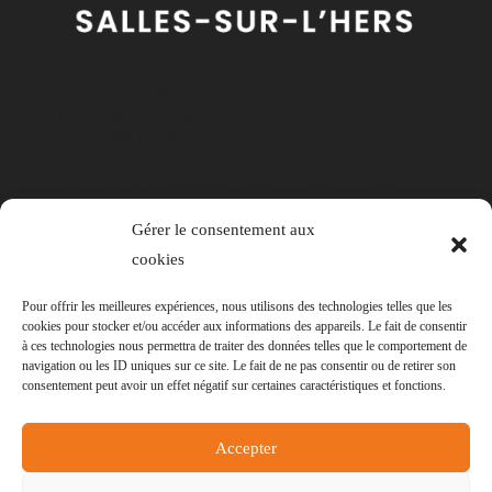
Mairie de Salles-sur-l'Hers
14 Place Marengo
11410 Salles-sur-l'Hers
+33 (0)4 68 60 30 22
Horaires d'ouverture
Lundi, mercredi, vendredi : 8h00 à 12h00 et 14h00 à
17h30
Gérer le consentement aux
Mardi et jeudi : 8h00 à 12h00
cookies
Contact
Pour offrir les meilleures expériences, nous utilisons des technologies telles que les
cookies pour stocker et/ou accéder aux informations des appareils. Le fait de consentir
à ces technologies nous permettra de traiter des données telles que le comportement de
navigation ou les ID uniques sur ce site. Le fait de ne pas consentir ou de retirer son
consentement peut avoir un effet négatif sur certaines caractéristiques et fonctions.
© Mairie de Salles-sur-l'Hers - Réalisation
POCA
Accepter
-
Mentions légales
-
Politique des cookies
-
Accessibilité
- Non conforme