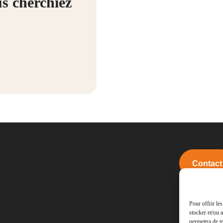
us cherchiez
es-sur-l'Hers
Horaires d'ouverture
Contact
engo
Lundi, mercredi, vendredi : 8h00 à
ur-l'Hers
12h00 et 14h00 à 17h30
0 30 22
Mardi et jeudi : 8h00 à 12h00
Pour offrir le
stocker et/ou 
permettra de t