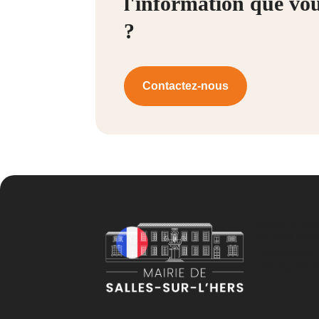
l'information que vo
?
Contactez-nous
Mairie de Sall
14 Place Mar
11410 Salles-s
+33 (0)4 68 6