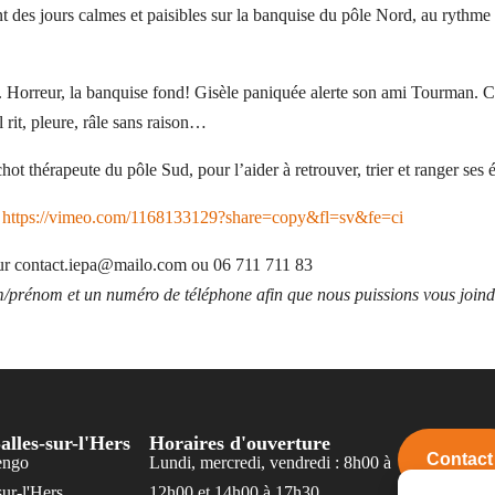
 des jours calmes et paisibles sur la banquise du pôle Nord, au rythme d
ée. Horreur, la banquise fond! Gisèle paniquée alerte son ami Tourman.
l rit, pleure, râle sans raison…
chot thérapeute du pôle Sud, pour l’aider à retrouver, trier et ranger ses
:
https://vimeo.com/1168133129?share=copy&fl=sv&fe=ci
 sur contact.iepa@mailo.com ou 06 711 711 83
om/prénom et un numéro de téléphone afin que nous puissions vous join
alles-sur-l'Hers
Horaires d'ouverture
Contact
engo
Lundi, mercredi, vendredi : 8h00 à
ur-l'Hers
12h00 et 14h00 à 17h30