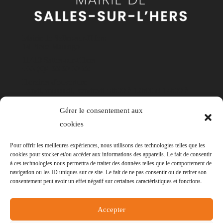
Mairie de Salles-sur-l'Hers
14 Place Marengo
11410 Salles-sur-l'Hers
+33 (0)4 68 60 30 22
Horaires d'ouverture
Lundi, mercredi, vendredi : 8h00 à 12h00 et 14h00 à
17h30
Gérer le consentement aux
Mardi et jeudi : 8h00 à 12h00
cookies
Contact
Pour offrir les meilleures expériences, nous utilisons des technologies telles que les
cookies pour stocker et/ou accéder aux informations des appareils. Le fait de consentir
à ces technologies nous permettra de traiter des données telles que le comportement de
navigation ou les ID uniques sur ce site. Le fait de ne pas consentir ou de retirer son
consentement peut avoir un effet négatif sur certaines caractéristiques et fonctions.
© Mairie de Salles-sur-l'Hers - Réalisation
POCA
Accepter
-
Mentions légales
-
Politique des cookies
-
Accessibilité