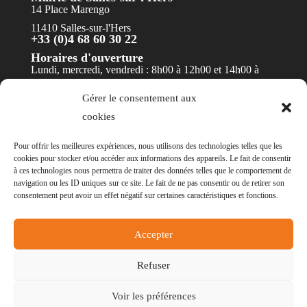
14 Place Marengo
11410 Salles-sur-l'Hers
+33 (0)4 68 60 30 22
Horaires d'ouverture
Lundi, mercredi, vendredi : 8h00 à 12h00 et 14h00 à
17h30
Gérer le consentement aux
Mardi et jeudi : 8h00 à 12h00
cookies
Contact
Pour offrir les meilleures expériences, nous utilisons des technologies telles que les
cookies pour stocker et/ou accéder aux informations des appareils. Le fait de consentir
à ces technologies nous permettra de traiter des données telles que le comportement de
navigation ou les ID uniques sur ce site. Le fait de ne pas consentir ou de retirer son
consentement peut avoir un effet négatif sur certaines caractéristiques et fonctions.
© Mairie de Salles-sur-l'Hers - Réalisation
POCA
Accepter
-
Mentions légales
-
Politique des cookies
-
Accessibilité
- Non conforme
Refuser
Voir les préférences