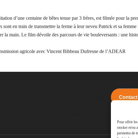
ation d’une centaine de bêtes tenue par 3 frères, est filmée pour la prem
s sont en train de transmettre la ferme à leur neveu Patrick et sa femme
 la main. Le film dévoile des parcours de vie bouleversants : une histoi
 transmission agricole avec Vincent Bibbeau Dufresne de l’ADEAR
es-sur-l'Hers
Horaires d'ouverture
Contact
engo
Lundi, mercredi, vendredi : 8h00 à
ur-l'Hers
12h00 et 14h00 à 17h30
0 30 22
Mardi et jeudi : 8h00 à 12h00
Pour offrir le
stocker et/ou 
permettra de t