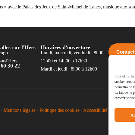
nts » avec le Palais des Jeux de Saint-Michel de Lanès, musique aux sons
alles-sur-l'Hers
Horaires d'ouverture
Contact
engo
Lundi, mercredi, vendredi : 8h00 à
ur-l'Hers
12h00 et 14h00 à 17h30
 60 30 22
Mardi et jeudi : 8h00 à 12h00
Pour offrir le
stocker et/ou 
permettra de t
Le fait de ne 
caractéristique
-
Mentions légales
-
Politique des cookies
-
Accessibilité -
Ac