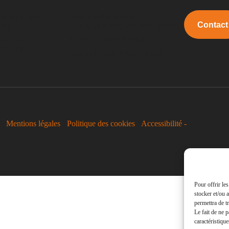
es-sur-l'Hers
Horaires d'ouverture
Contact
engo
Lundi, mercredi, vendredi : 8h00 à
ur-l'Hers
12h00 et 14h00 à 17h30
0 30 22
Mardi et jeudi : 8h00 à 12h00
-
Mentions légales
-
Politique des cookies
-
Accessibilité -
Pour offrir le
stocker et/ou 
permettra de t
Le fait de ne 
caractéristique