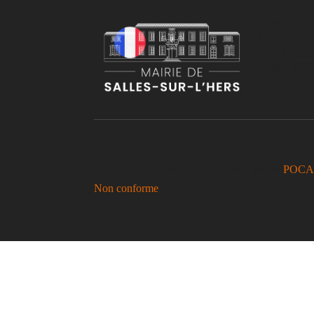
Mairie de Sall
14 Place Mar
11410 Salles-s
+33 (0)4 68 6
© Mairie de Salles-sur-l'Hers - Réalisation
POCA
Non conforme