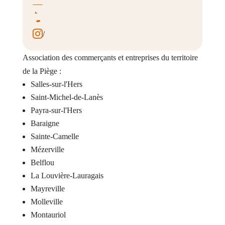

06 29 94 10 01

unionpropiege@gmail.com

/

/

/
Association des commerçants et entreprises du territoire
de la Piège :
Salles-sur-l'Hers
Saint-Michel-de-Lanès
Payra-sur-l'Hers
Baraigne
Sainte-Camelle
Mézerville
Belflou
La Louvière-Lauragais
Mayreville
Molleville
Montauriol