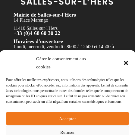
Mairie de Salles-sur-l'Hers
14 Place Marengo
11410 Salles-sur-l'Hers
+33 (0)4 68 60 30 22
Horaires d'ouverture
Lundi, mercredi, vendredi : 8h00 à 12h00 et 14h00 à
17h30
Gérer le consentement aux
Mardi et jeudi : 8h00 à 12h00
cookies
Contact
Pour offrir les meilleures expériences, nous utilisons des technologies telles que les
cookies pour stocker et/ou accéder aux informations des appareils. Le fait de consentir
à ces technologies nous permettra de traiter des données telles que le comportement de
navigation ou les ID uniques sur ce site. Le fait de ne pas consentir ou de retirer son
consentement peut avoir un effet négatif sur certaines caractéristiques et fonctions.
© Mairie de Salles-sur-l'Hers - Réalisation
POCA
Accepter
-
Mentions légales
-
Politique des cookies
-
Accessibilité
- Non conforme
Refuser