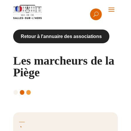
Retour à l'annuaire des associations
Les marcheurs de la
Piège

06 88 39 85 54

marcheursdelapiege@gmail.com

Marcheurs de la Piège