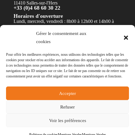
11410 Salles-sur-l'Hers
+33 (0)4 68 60 30 22
Horaires d'ouverture
Lundi, mercredi, vendredi : 8h00 à 12h00 et 14h00 à
17h30
Gérer le consentement aux
Mardi et jeudi : 8h00 à 12h00
cookies
Contact
Pour offrir les meilleures expériences, nous utilisons des technologies telles que les
cookies pour stocker et/ou accéder aux informations des appareils. Le fait de consentir
à ces technologies nous permettra de traiter des données telles que le comportement de
navigation ou les ID uniques sur ce site. Le fait de ne pas consentir ou de retirer son
consentement peut avoir un effet négatif sur certaines caractéristiques et fonctions.
© Mairie de Salles-sur-l'Hers - Réalisation
POCA
Accepter
-
Mentions légales
-
Politique des cookies
-
Accessibilité
- Non conforme
Refuser
Voir les préférences
Politique de cookies
Mentions légales
Mentions légales