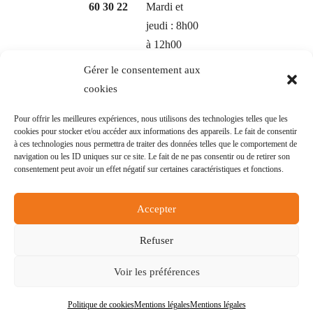
60 30 22
Mardi et
jeudi : 8h00
à 12h00
Gérer le consentement aux
cookies
Pour offrir les meilleures expériences, nous utilisons des technologies telles que les
cookies pour stocker et/ou accéder aux informations des appareils. Le fait de consentir
à ces technologies nous permettra de traiter des données telles que le comportement de
navigation ou les ID uniques sur ce site. Le fait de ne pas consentir ou de retirer son
© Mairie de Salles-sur-l'Hers - Réalisation
POCA
consentement peut avoir un effet négatif sur certaines caractéristiques et fonctions.
-
Mentions légales
-
Politique des cookies
-
Accessibilité
- Non conforme
Accepter
Refuser
Voir les préférences
Politique de cookies
Mentions légales
Mentions légales