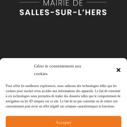
Mairie de Salles-sur-l'Hers
14 Place Marengo
11410 Salles-sur-l'Hers
+33 (0)4 68 60 30 22
Horaires d'ouverture
Lundi, mercredi, vendredi : 8h00 à 12h00 et 14h00 à
17h30
Gérer le consentement aux
Mardi et jeudi : 8h00 à 12h00
cookies
Contact
Pour offrir les meilleures expériences, nous utilisons des technologies telles que les
cookies pour stocker et/ou accéder aux informations des appareils. Le fait de consentir
à ces technologies nous permettra de traiter des données telles que le comportement de
navigation ou les ID uniques sur ce site. Le fait de ne pas consentir ou de retirer son
consentement peut avoir un effet négatif sur certaines caractéristiques et fonctions.
© Mairie de Salles-sur-l'Hers - Réalisation
POCA
Accepter
-
Mentions légales
-
Politique des cookies
-
Accessibilité