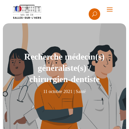
Recherche médecin(s)
généraliste(s) /
chirurgien-dentiste
11 octobre 2021
|
Santé