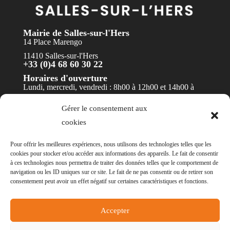
Mairie de Salles-sur-l'Hers
14 Place Marengo
11410 Salles-sur-l'Hers
+33 (0)4 68 60 30 22
Horaires d'ouverture
Lundi, mercredi, vendredi : 8h00 à 12h00 et 14h00 à
17h30
Gérer le consentement aux
Mardi et jeudi : 8h00 à 12h00
cookies
Contact
Pour offrir les meilleures expériences, nous utilisons des technologies telles que les
cookies pour stocker et/ou accéder aux informations des appareils. Le fait de consentir
à ces technologies nous permettra de traiter des données telles que le comportement de
navigation ou les ID uniques sur ce site. Le fait de ne pas consentir ou de retirer son
consentement peut avoir un effet négatif sur certaines caractéristiques et fonctions.
© Mairie de Salles-sur-l'Hers - Réalisation
POCA
Accepter
-
Mentions légales
-
Politique des cookies
-
Accessibilité
- Non conforme