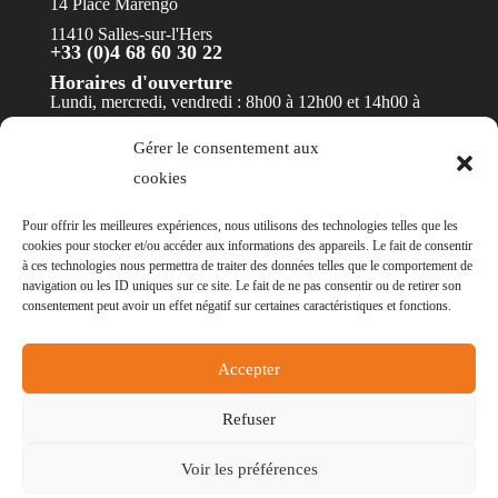
14 Place Marengo
11410 Salles-sur-l'Hers
+33 (0)4 68 60 30 22
Horaires d'ouverture
Lundi, mercredi, vendredi : 8h00 à 12h00 et 14h00 à
17h30
Gérer le consentement aux
Mardi et jeudi : 8h00 à 12h00
cookies
Contact
Pour offrir les meilleures expériences, nous utilisons des technologies telles que les
cookies pour stocker et/ou accéder aux informations des appareils. Le fait de consentir
à ces technologies nous permettra de traiter des données telles que le comportement de
navigation ou les ID uniques sur ce site. Le fait de ne pas consentir ou de retirer son
consentement peut avoir un effet négatif sur certaines caractéristiques et fonctions.
© Mairie de Salles-sur-l'Hers - Réalisation
POCA
Accepter
-
Mentions légales
-
Politique des cookies
-
Accessibilité
- Non conforme
Refuser
Voir les préférences