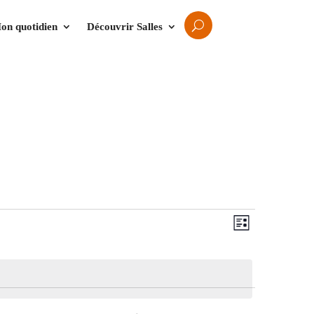
on quotidien
Découvrir Salles
Navigation
Navigation
Liste
de
par
vues
consultatio
Évènement